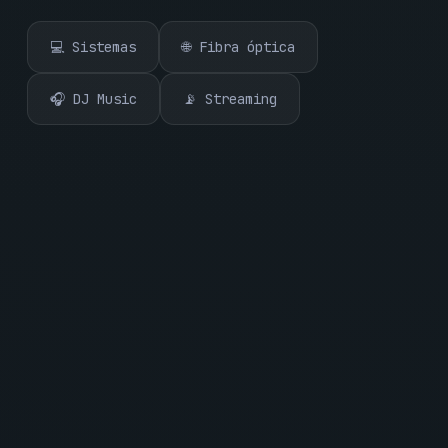
💻 Sistemas
🌐 Fibra óptica
🎧 DJ Music
📡 Streaming