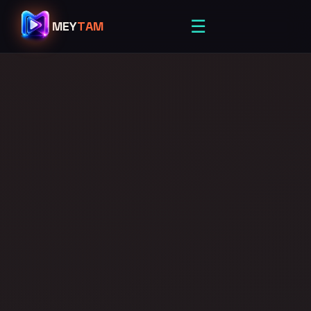
☰
MEY
TAM