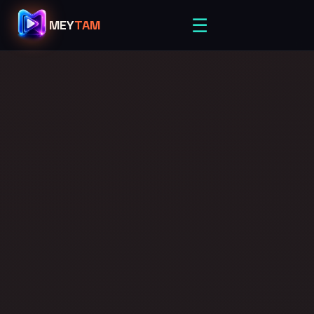
☰
MEY
TAM