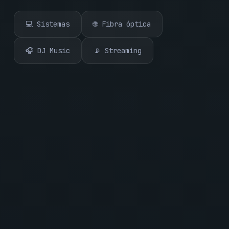
💻 Sistemas
🌐 Fibra óptica
🎧 DJ Music
📡 Streaming