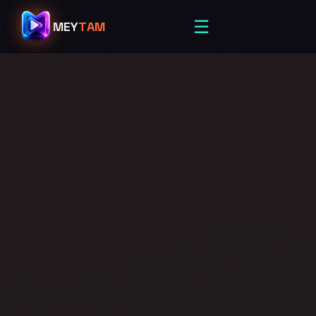
☰
MEY
TAM