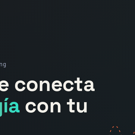
ng
ue conecta
ía
con tu