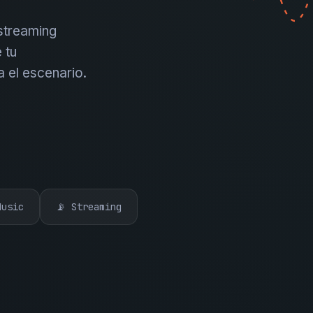
 streaming
 tu
a el escenario.
Music
📡 Streaming