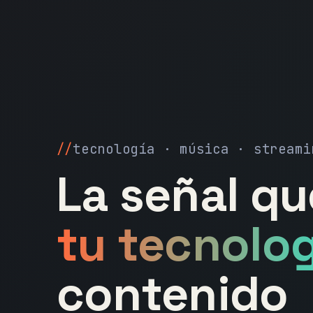
tecnología · música · streami
La señal q
tu tecnolog
contenido