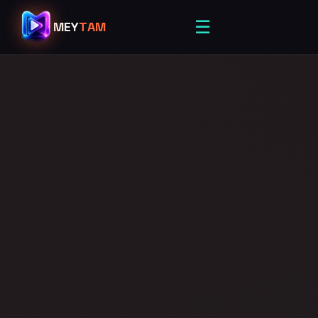
☰
MEY
TAM