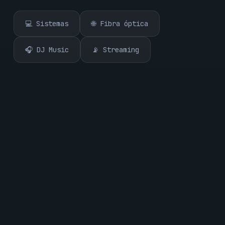
💻 Sistemas
🌐 Fibra óptica
🎧 DJ Music
📡 Streaming