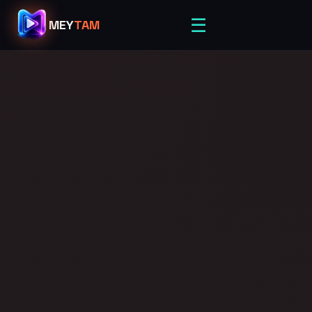
☰
MEY
TAM