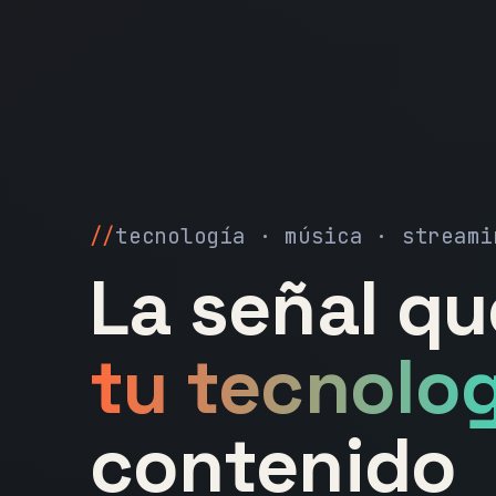
tecnología · música · streami
La señal q
tu tecnolog
contenido