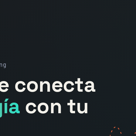
ng
ue conecta
ía
con tu