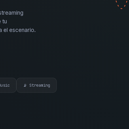
 streaming
 tu
a el escenario.
Music
📡 Streaming