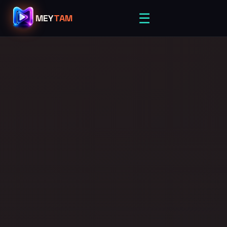
☰
MEY
TAM