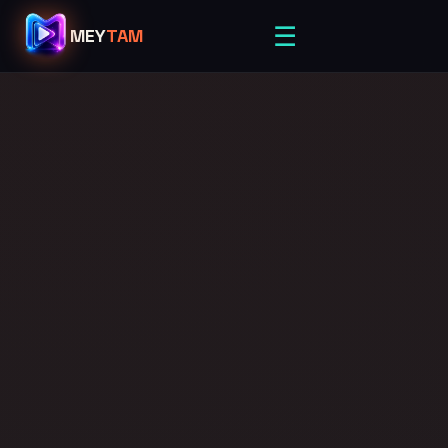
☰
MEY
TAM