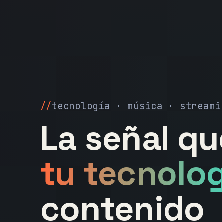
tecnología · música · streami
La señal q
tu tecnolog
contenido