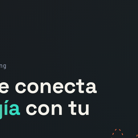
ng
ue conecta
ía
con tu