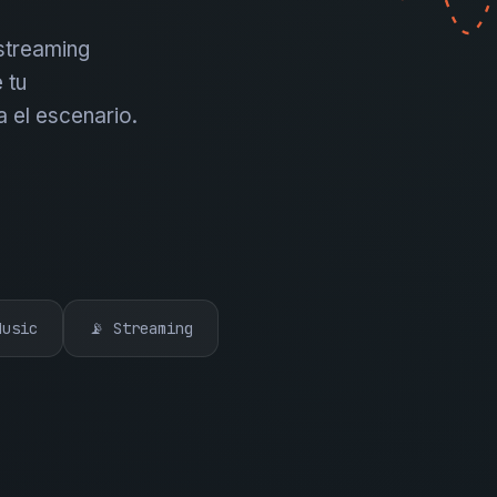
 streaming
 tu
a el escenario.
Music
📡 Streaming