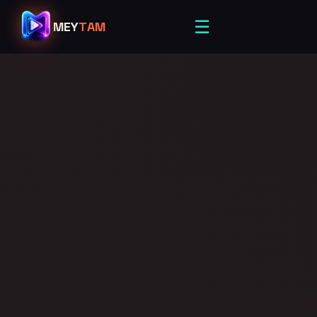
☰
MEY
TAM