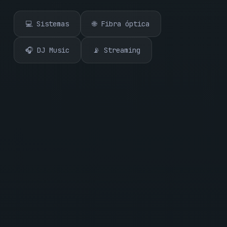
💻 Sistemas
🌐 Fibra óptica
🎧 DJ Music
📡 Streaming