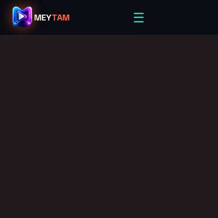
☰
MEY
TAM