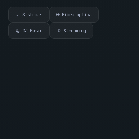
💻 Sistemas
🌐 Fibra óptica
🎧 DJ Music
📡 Streaming