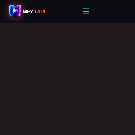
☰
MEY
TAM