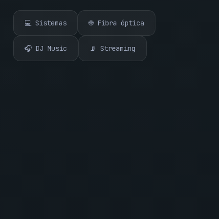
💻 Sistemas
🌐 Fibra óptica
🎧 DJ Music
📡 Streaming