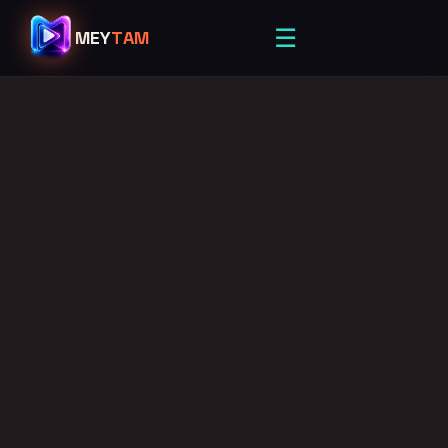
☰
MEY
TAM