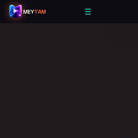
☰
MEY
TAM