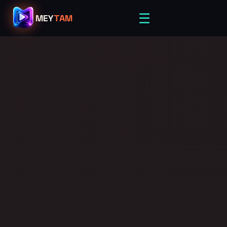
☰
MEY
TAM