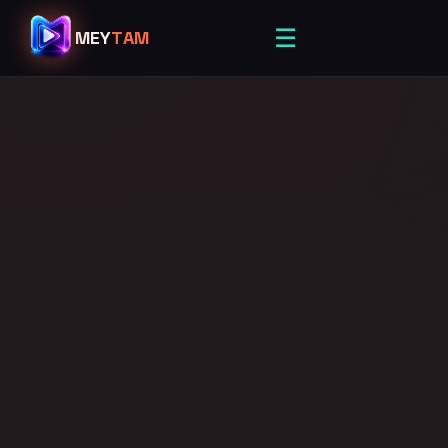
☰
MEY
TAM