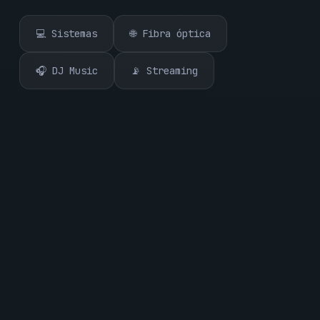
💻 Sistemas
🌐 Fibra óptica
🎧 DJ Music
📡 Streaming