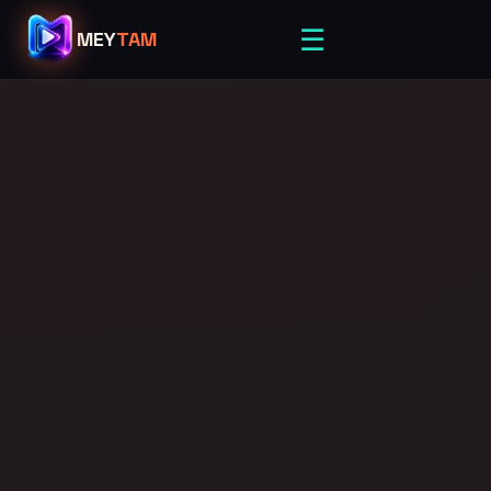
☰
MEY
TAM