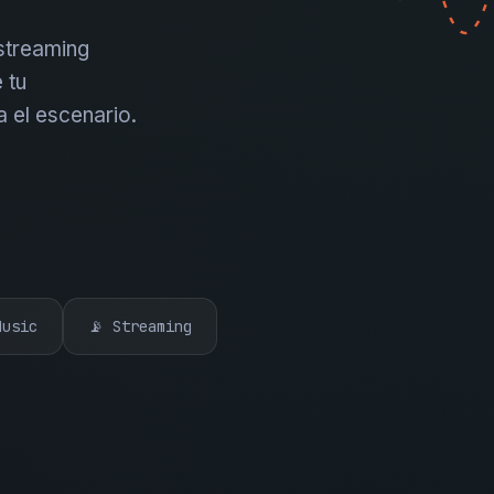
 streaming
 tu
a el escenario.
Music
📡 Streaming