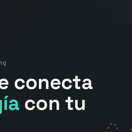
ng
ue conecta
ía
con tu