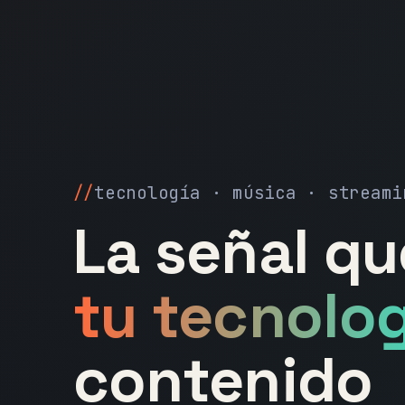
tecnología · música · streami
La señal q
tu tecnolog
contenido