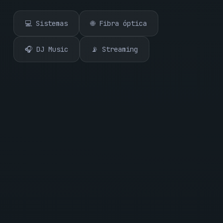
💻 Sistemas
🌐 Fibra óptica
🎧 DJ Music
📡 Streaming