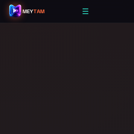
☰
MEY
TAM