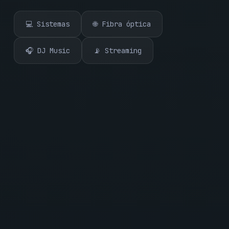
💻 Sistemas
🌐 Fibra óptica
🎧 DJ Music
📡 Streaming