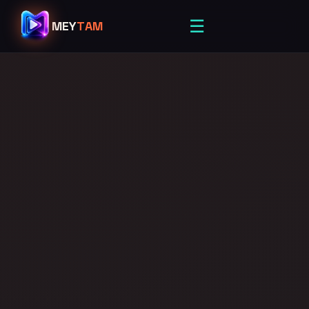
☰
MEY
TAM