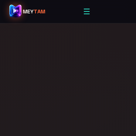
☰
MEY
TAM