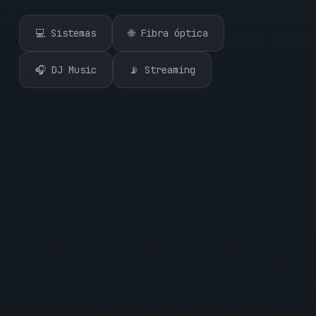
💻 Sistemas
🌐 Fibra óptica
🎧 DJ Music
📡 Streaming