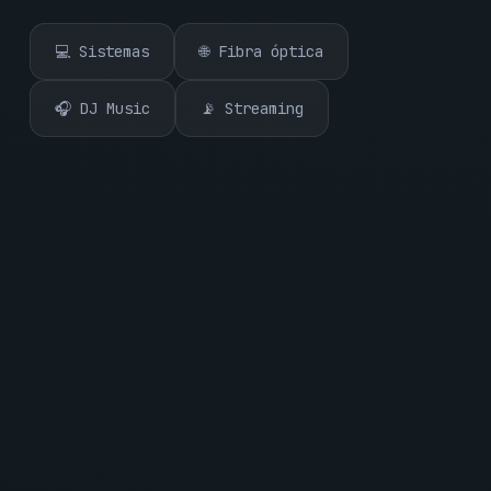
💻 Sistemas
🌐 Fibra óptica
🎧 DJ Music
📡 Streaming