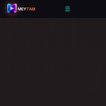
☰
MEY
TAM