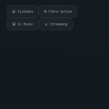
💻 Sistemas
🌐 Fibra óptica
🎧 DJ Music
📡 Streaming