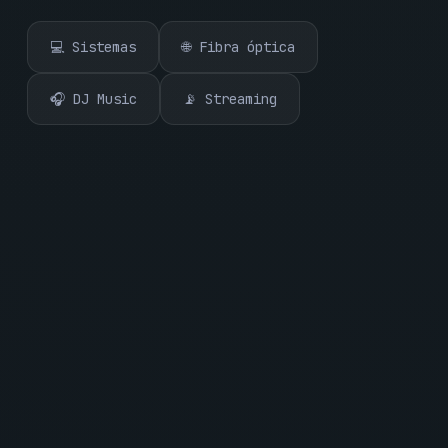
💻 Sistemas
🌐 Fibra óptica
🎧 DJ Music
📡 Streaming