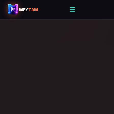
☰
MEY
TAM